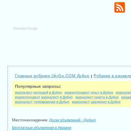
Реклама Google
Главные рубрики UkrGo.COM Дубно
Рубрики в раздел
|
Популярные запросы:
журналист молодой в Дубно
корреспондент опыт в Дубно
журналис
корреспондент журналист в Дубно
журналист газета в Дубно
редак
журналист телевидение в Дубно
журналист удаленно в Дубно
Местонахождение:
Доски объявлений - (Дубно)
Бесплатные объявления в Украине