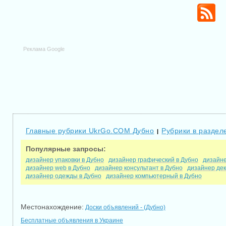
Реклама Google
Главные рубрики UkrGo.COM Дубно
Рубрики в раздел
|
Популярные запросы:
дизайнер упаковки в Дубно
дизайнер графический в Дубно
дизайне
дизайнер web в Дубно
дизайнер консультант в Дубно
дизайнер дек
дизайнер одежды в Дубно
дизайнер компьютерный в Дубно
Местонахождение:
Доски объявлений - (Дубно)
Бесплатные объявления в Украине