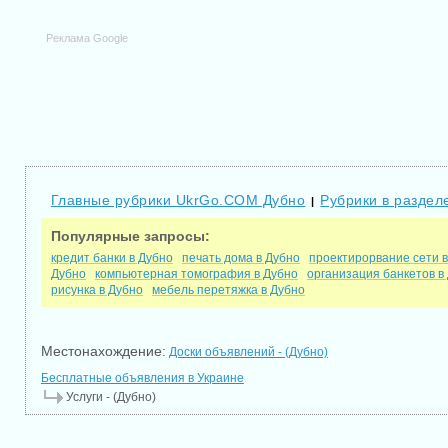
Реклама Google
Главные рубрики UkrGo.COM Дубно
Рубрики в разделе
|
Популярные запросы:
кредит банки в Дубно
печать дома в Дубно
проектирорвание сети в
Дубно
компьютерная томография в Дубно
организация банкетов в
рисунка в Дубно
мебель перетяжка в Дубно
Местонахождение:
Доски объявлений - (Дубно)
Бесплатные объявления в Украине
Услуги - (Дубно)