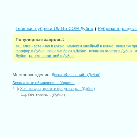
Главные рубрики UkrGo.COM Дубно
Рубрики в раздел
|
Популярные запросы:
вешалка настенная в Дубно
манекен швейный в Дубно
вешалку пр
фарфор в Дубно
вешалки брюк в Дубно
вешалка галстук в Дубно
м
Дубно
манекен портной в Дубно
Местонахождение:
Доски объявлений - (Дубно)
Бесплатные объявления в Украине
Хоз. товары, пром- и продтовары - (Дубно)
Хоз. товары - (Дубно)