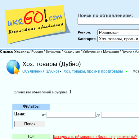
Поиск по объявлениям:
Регион:
Категория:
Страна:
Украина
/
Россия
/
Беларусь
/
Казахстан
/
Узбекистан
/
Молдавия
/
Грузия
/
Аз
Хоз. товары (Дубно)
Объявления (Дубно)
Хоз. товары, пром- и продтовары
-
Хоз
-
1
Количество объявлений в рубрике:
Фильтры
Цена:
от
до
ТОП
Как сделать объявление более эффективным?