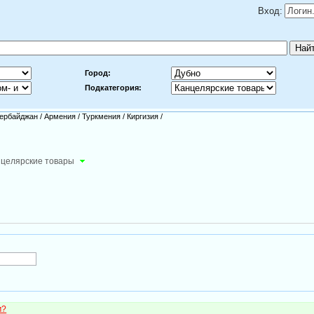
Вход:
Город:
Подкатегория:
ербайджан
/
Армения
/
Туркмения
/
Киргизия
/
целярские товары
м?