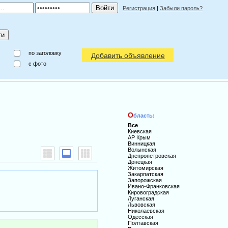
Регистрация
|
Забыли пароль?
по заголовку
Добавить объявление
c фото
О
бласть:
Все
Киевская
АР Крым
Винницкая
Волынская
Днепропетровская
Донецкая
Житомирская
Закарпатская
Запорожская
Ивано-Франковская
Кировоградская
Луганская
Львовская
Николаевская
Одесская
Полтавская