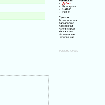
Ровенская
Дубно
Кузнецовск
Острог
Ровно
Сумская
Тернопольская
Харьковская
Херсонская
Хмельницкая
Черкасская
Черниговская
Черновицкая
Реклама Google