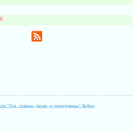
м?
еле "Хоз. товары, пром- и продтовары" Дубно