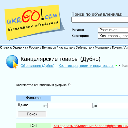
Поиск по объявлениям:
Регион:
Категория:
Страна:
Украина
/
Россия
/
Беларусь
/
Казахстан
/
Узбекистан
/
Молдавия
/
Грузия
/
Аз
Канцелярские товары (Дубно)
Объявления (Дубно)
Хоз. товары, пром- и продтовары
-
Кан
-
0
Количество объявлений в рубрике:
Фильтры
Цена:
от
до
ТОП
Как сделать объявление более эффективны