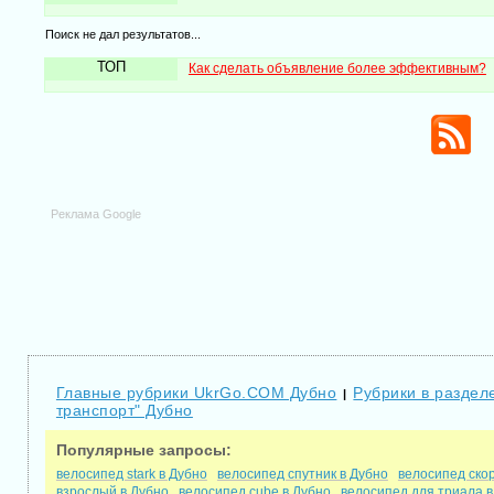
Поиск не дал результатов...
ТОП
Как сделать объявление более эффективным?
Реклама Google
Главные рубрики UkrGo.COM Дубно
Рубрики в разделе
|
транспорт" Дубно
Популярные запросы:
велосипед stark в Дубно
велосипед спутник в Дубно
велосипед ско
взрослый в Дубно
велосипед cube в Дубно
велосипед для триала в