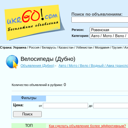
Поиск по объявлениям:
Регион:
Категория:
Страна:
Украина
/
Россия
/
Беларусь
/
Казахстан
/
Узбекистан
/
Молдавия
/
Грузия
/
Аз
Велосипеды (Дубно)
Объявления (Дубно)
Авто / Мото / Вело / Водный / Авиа транс
-
0
Количество объявлений в рубрике:
Фильтры
Цена:
от
до
ТОП
Как сделать объявление более эффективным?