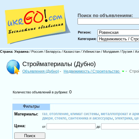
Поиск по объявлениям:
Регион:
Категория:
Страна:
Украина
/
Россия
/
Беларусь
/
Казахстан
/
Узбекистан
/
Молдавия
/
Грузия
/
Аз
Стройматериалы (Дубно)
Объявления (Дубно)
Недвижимость / Строительство
-
Стро
-
0
Количество объявлений в рубрике:
Фильтры
Материалы:
газ, отопление
климат системы
металлопрокат и ар
,
,
двери, стекло
сантехника и аксессуары
электрика
це
,
,
,
Цена:
от
до