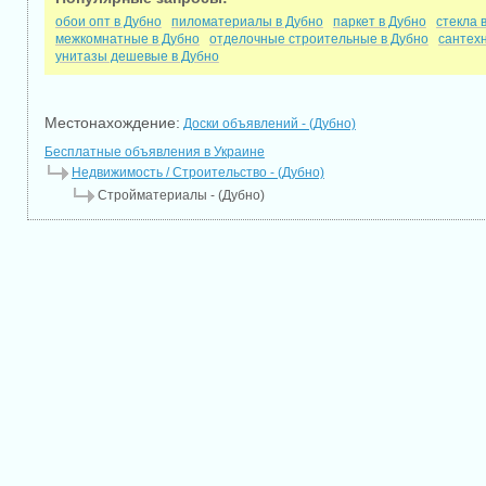
обои опт в Дубно
пиломатериалы в Дубно
паркет в Дубно
стекла 
межкомнатные в Дубно
отделочные строительные в Дубно
сантехн
унитазы дешевые в Дубно
Местонахождение:
Доски объявлений - (Дубно)
Бесплатные объявления в Украине
Недвижимость / Строительство - (Дубно)
Стройматериалы - (Дубно)