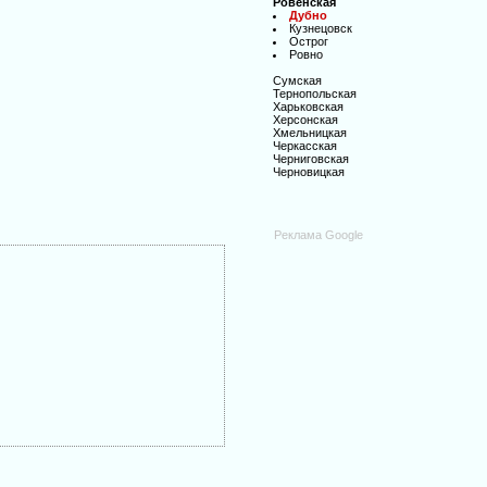
Ровенская
Дубно
Кузнецовск
Острог
Ровно
Сумская
Тернопольская
Харьковская
Херсонская
Хмельницкая
Черкасская
Черниговская
Черновицкая
Реклама Google