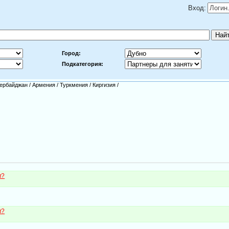
Вход:
Город:
Подкатегория:
ербайджан
/
Армения
/
Туркмения
/
Киргизия
/
м?
м?