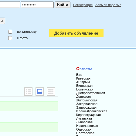
Регистрация
|
Забыли пароль?
по заголовку
Добавить объявление
c фото
О
бласть:
Все
Киевская
АР Крым
Винницкая
Волынская
Днепропетровская
Донецкая
Житомирская
Закарпатская
Запорожская
Ивано-Франковская
Кировоградская
Луганская
Львовская
Николаевская
Одесская
Полтавская